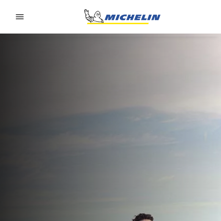
Go to page content
Go to page navigation