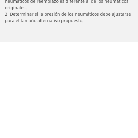
neumáticos de reemplazo es diferente al de los neumáticos
originales.
2. Determinar si la presión de los neumáticos debe ajustarse
para el tamaño alternativo propuesto.
/
MOTO GUZZI
V7 III Stone