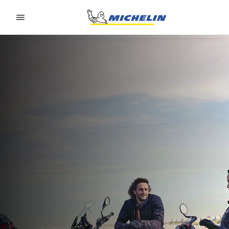
Go to page content
Go to page navigation