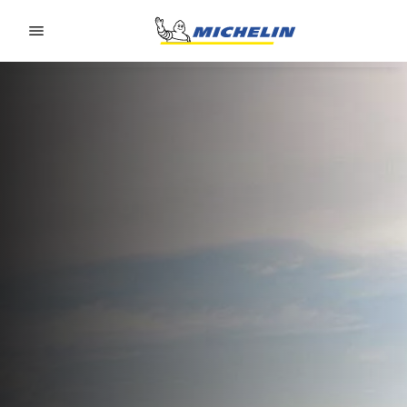
Go to page content
Go to page navigation