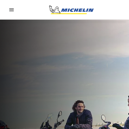
Go to page content
Go to page navigation