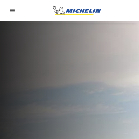
Go to page content
Go to page navigation