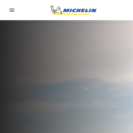
Go to page content
Go to page navigation