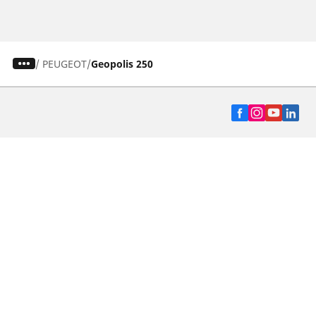
/
PEUGEOT
Geopolis 250
Auto, SUV y Camioneta
Motos