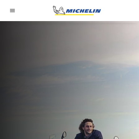
Go to page content
Go to page navigation