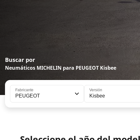
Buscar por
Neumáticos MICHELIN para PEUGEOT Kisbee
Fabricante
Versión
PEUGEOT
Kisbee
Seleccione el año del mod