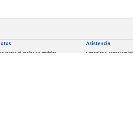
otos
Asistencia
ncuentra el mejor neumático
Consejos y asesoramie
ICHELIN
Ayuda
xplorar por marcas de motocicletas
xplorar por experiencia de conducción
xplorar por familia de productos
xplorar por marcas de motocicletas
Detalles de tu búsqueda
xplorar por tamaño de neumático