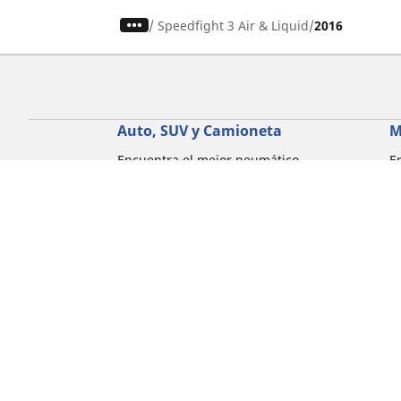
/
Speedfight 3 Air & Liquid
2016
Auto, SUV y Camioneta
M
Encuentra el mejor neumático
E
MICHELIN
M
Explora todos los neumáticos
E
Explorar por tipo de vehículo
E
Explorar por familia de productos
E
Explorar por experiencia de conducción
E
Explorar por estación
E
Explorar por marcas de automóviles
Explorar por tamaño de neumático
Corporativo
Compliance