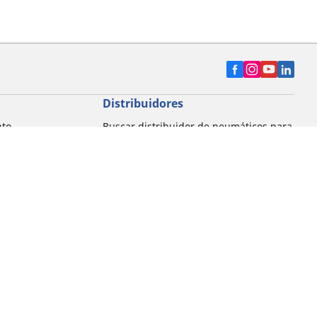
Distribuidores
nto
Buscar distribuidor de neumáticos para
automóvil
Buscar distribuidor de neumáticos para
motocicleta