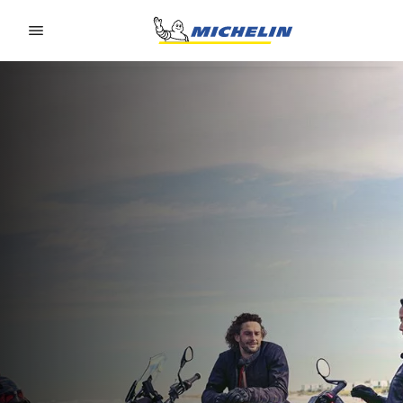
Go to page content
Go to page navigation