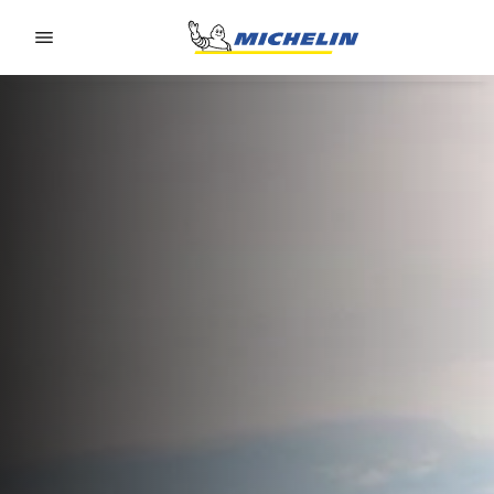
Go to page content
Go to page navigation