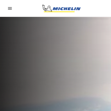
Go to page content
Go to page navigation