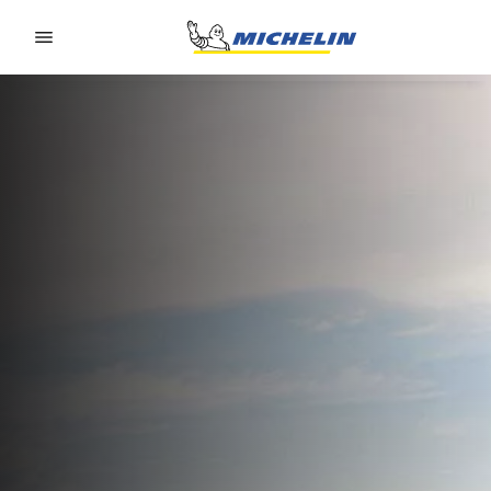
Go to page content
Go to page navigation