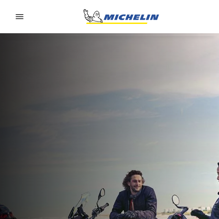
Go to page content
Go to page navigation