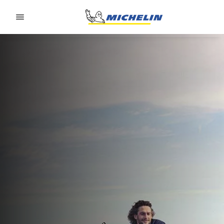
Go to page content
Go to page navigation