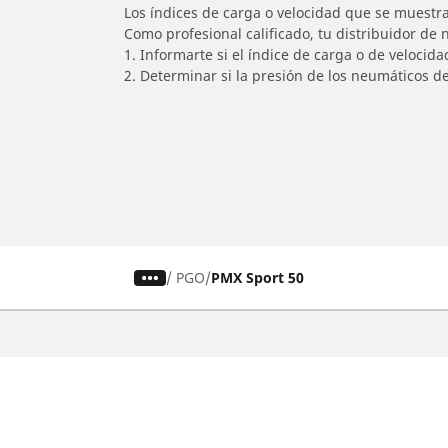
Los índices de carga o velocidad que se muestra
Como profesional calificado, tu distribuidor de
1. Informarte si el índice de carga o de velocid
2. Determinar si la presión de los neumáticos d
/
PGO
PMX Sport 50
Auto, SUV y Camioneta
M
Encuentra el mejor neumático
E