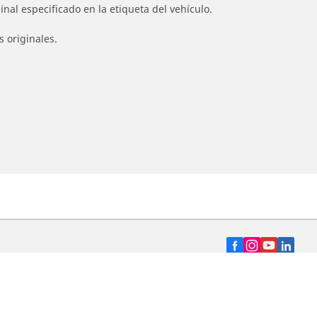
nal especificado en la etiqueta del vehículo.
s originales.
Distribuidores
nto
Buscar distribuidor de neumáticos para