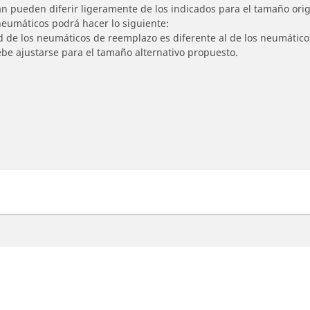
n pueden diferir ligeramente de los indicados para el tamaño origi
 neumáticos podrá hacer lo siguiente:
ad de los neumáticos de reemplazo es diferente al de los neumático
ebe ajustarse para el tamaño alternativo propuesto.
otos
Asistencia
ncuentra el mejor neumático
Consejos y asesoramie