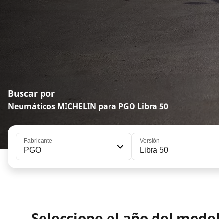
Buscar por
Neumáticos MICHELIN para PGO Libra 50
Fabricante
Versión
PGO
Libra 50
Seleccione el año del mode