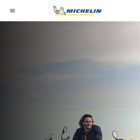
Go to page content
Go to page navigation