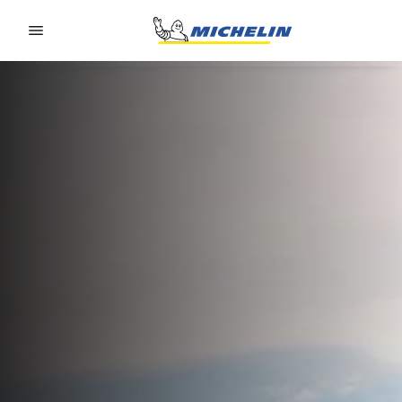
Go to page content
Go to page navigation