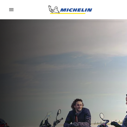
Go to page content
Go to page navigation