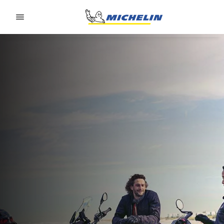
Go to page content
Go to page navigation