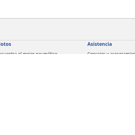
otos
Asistencia
ncuentra el mejor neumático
Consejos y asesoramie
ICHELIN
Ayuda
xplorar por marcas de motocicletas
xplorar por experiencia de conducción
xplorar por familia de productos
xplorar por marcas de motocicletas
Detalles de tu búsqueda
xplorar por tamaño de neumático