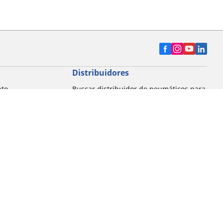
Distribuidores
nto
Buscar distribuidor de neumáticos para
automóvil
Buscar distribuidor de neumáticos para
motocicleta