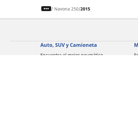
/
Navona 250
2015
Auto, SUV y Camioneta
M
Encuentra el mejor neumático
E
MICHELIN
M
Explora todos los neumáticos
E
Explorar por tipo de vehículo
E
Explorar por familia de productos
E
Explorar por experiencia de conducción
E
Explorar por estación
E
Explorar por marcas de automóviles
Explorar por tamaño de neumático
Corporativo
Compliance