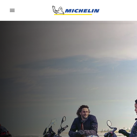
Go to page content
Go to page navigation