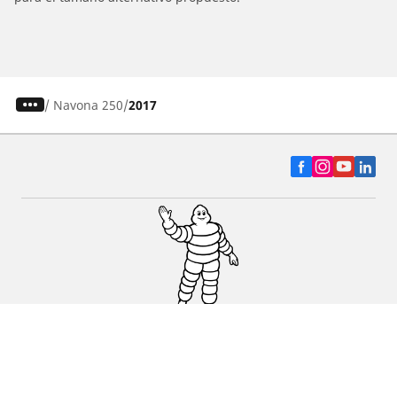
/
Navona 250
2017
Auto, SUV y Camioneta
Motos