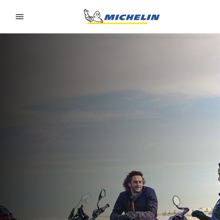
Go to page content
Go to page navigation