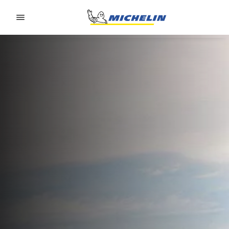
Go to page content
Go to page navigation