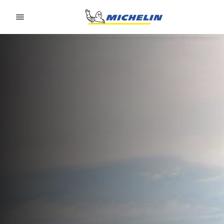
Go to page content
Go to page navigation