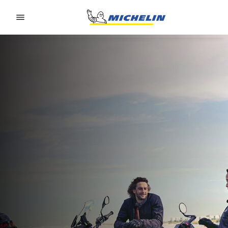
Go to page content
Go to page navigation