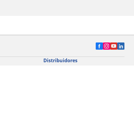
Distribuidores
nto
Buscar distribuidor de neumáticos para
automóvil
Buscar distribuidor de neumáticos para
motocicleta