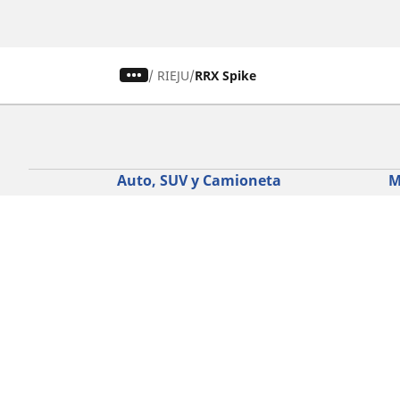
/
RIEJU
RRX Spike
Auto, SUV y Camioneta
M
Encuentra el mejor neumático
E
MICHELIN
M
Explora todos los neumáticos
E
Explorar por tipo de vehículo
E
Explorar por familia de productos
E
Explorar por experiencia de conducción
E
Explorar por estación
E
Explorar por marcas de automóviles
Explorar por tamaño de neumático