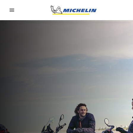
Go to page content
Go to page navigation