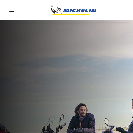
Go to page content
Go to page navigation