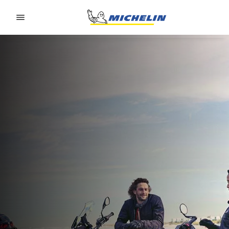
Go to page content
Go to page navigation