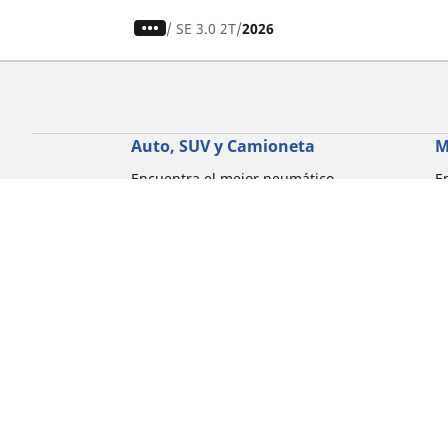
/
SE 3.0 2T
2026
Auto, SUV y Camioneta
M
Encuentra el mejor neumático
E
MICHELIN
M
Explora todos los neumáticos
E
Explorar por tipo de vehículo
E
Explorar por familia de productos
E
Explorar por experiencia de conducción
E
Explorar por estación
E
Explorar por marcas de automóviles
Explorar por tamaño de neumático
Corporativo
Compliance