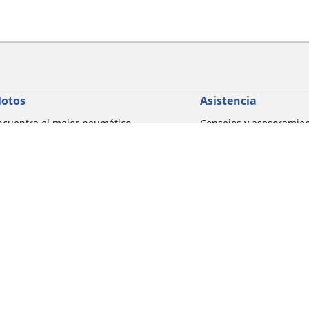
otos
Asistencia
ncuentra el mejor neumático
Consejos y asesoramie
ICHELIN
Ayuda
xplorar por marcas de motocicletas
xplorar por experiencia de conducción
xplorar por familia de productos
xplorar por marcas de motocicletas
Detalles de tu búsqueda
xplorar por tamaño de neumático