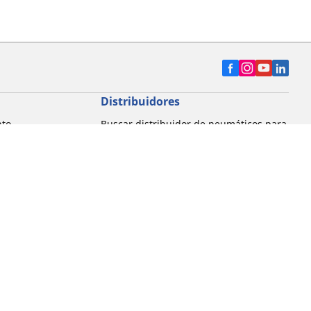
Distribuidores
nto
Buscar distribuidor de neumáticos para
automóvil
Buscar distribuidor de neumáticos para
motocicleta