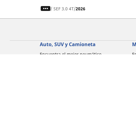
/
SEF 3.0 4T
2026
Auto, SUV y Camioneta
M
Encuentra el mejor neumático
E
MICHELIN
M
Explora todos los neumáticos
E
Explorar por tipo de vehículo
E
Explorar por familia de productos
E
Explorar por experiencia de conducción
E
Explorar por estación
E
Explorar por marcas de automóviles
Explorar por tamaño de neumático
Corporativo
Compliance