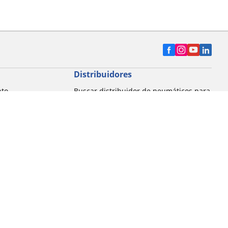
Distribuidores
nto
Buscar distribuidor de neumáticos para
automóvil
Buscar distribuidor de neumáticos para
motocicleta