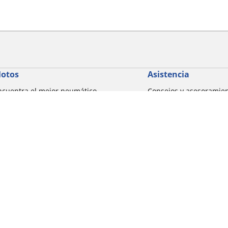
otos
Asistencia
ncuentra el mejor neumático
Consejos y asesoramie
ICHELIN
Ayuda
xplorar por marcas de motocicletas
xplorar por experiencia de conducción
xplorar por familia de productos
xplorar por marcas de motocicletas
Detalles de tu búsqueda
xplorar por tamaño de neumático