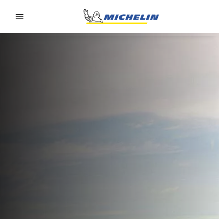
Go to page content
Go to page navigation