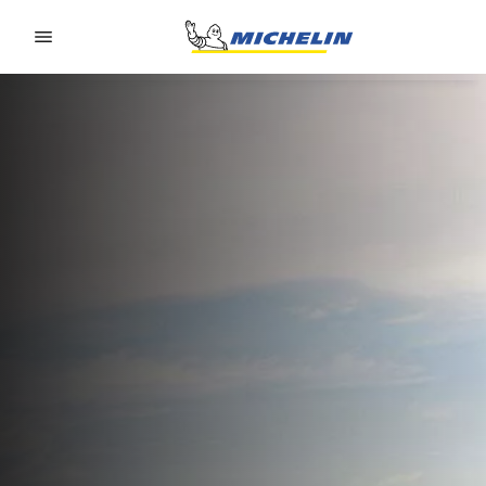
Go to page content
Go to page navigation