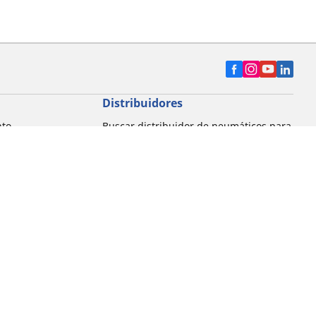
Distribuidores
nto
Buscar distribuidor de neumáticos para
automóvil
Buscar distribuidor de neumáticos para
motocicleta