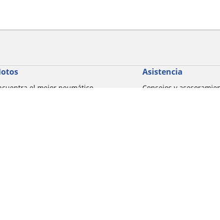
otos
Asistencia
ncuentra el mejor neumático
Consejos y asesoramie
ICHELIN
Ayuda
xplorar por marcas de motocicletas
xplorar por experiencia de conducción
xplorar por familia de productos
xplorar por marcas de motocicletas
Detalles de tu búsqueda
xplorar por tamaño de neumático