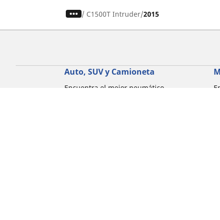
/
C1500T Intruder
2015
Auto, SUV y Camioneta
M
Encuentra el mejor neumático
E
MICHELIN
M
Explora todos los neumáticos
E
Explorar por tipo de vehículo
E
Explorar por familia de productos
E
Explorar por experiencia de conducción
E
Explorar por estación
E
Explorar por marcas de automóviles
Explorar por tamaño de neumático
Corporativo
Compliance