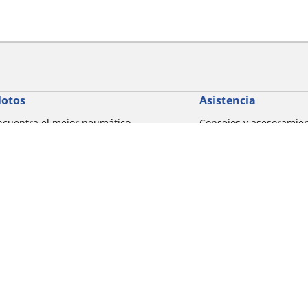
otos
Asistencia
ncuentra el mejor neumático
Consejos y asesoramie
ICHELIN
Ayuda
xplorar por marcas de motocicletas
xplorar por experiencia de conducción
xplorar por familia de productos
xplorar por marcas de motocicletas
Detalles de tu búsqueda
xplorar por tamaño de neumático