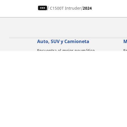
/
C1500T Intruder
2024
Auto, SUV y Camioneta
M
Encuentra el mejor neumático
E
MICHELIN
M
Explora todos los neumáticos
E
Explorar por tipo de vehículo
E
Explorar por familia de productos
E
Explorar por experiencia de conducción
E
Explorar por estación
E
Explorar por marcas de automóviles
Explorar por tamaño de neumático
Corporativo
Compliance