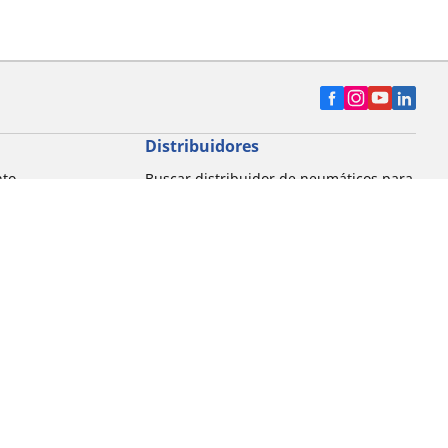
Distribuidores
nto
Buscar distribuidor de neumáticos para
automóvil
Buscar distribuidor de neumáticos para
motocicleta