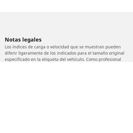
Notas legales
Los índices de carga o velocidad que se muestran pueden
diferir ligeramente de los indicados para el tamaño original
especificado en la etiqueta del vehículo. Como profesional
calificado, tu distribuidor de neumáticos podrá hacer lo
siguiente:
1. Informarte si el índice de carga o de velocidad de los
neumáticos de reemplazo es diferente al de los neumáticos
originales.
2. Determinar si la presión de los neumáticos debe ajustarse
para el tamaño alternativo propuesto.