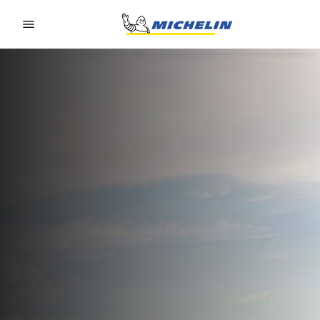
Go to page content
Go to page navigation