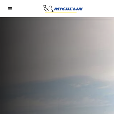
Go to page content
Go to page navigation