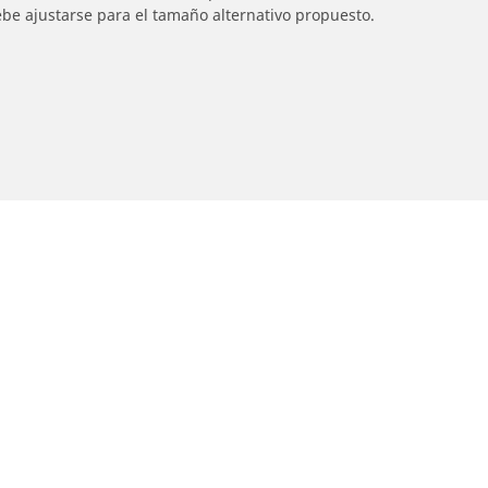
ebe ajustarse para el tamaño alternativo propuesto.
Detalles de tu búsqueda
otos
Asistencia
ncuentra el mejor neumático
Consejos y asesoramie
ICHELIN
Ayuda
xplorar por marcas de motocicletas
xplorar por experiencia de conducción