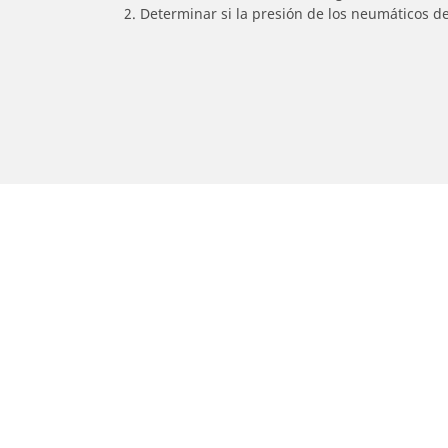
2. Determinar si la presión de los neumáticos d
/
SUZUKI
GSF 1200 S Bandit
Auto, SUV y Camioneta
M
Encuentra el mejor neumático
E
MICHELIN
M
Explora todos los neumáticos
E
Explorar por tipo de vehículo
E