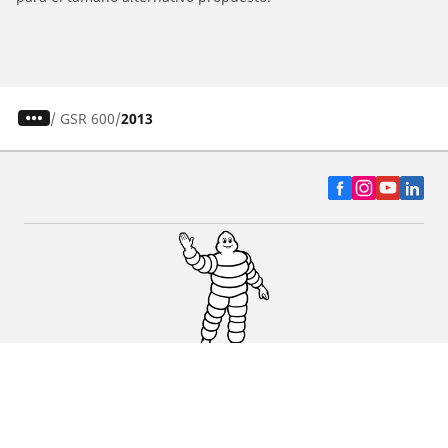
/
GSR 600
2013
Auto, SUV y Camioneta
Motos