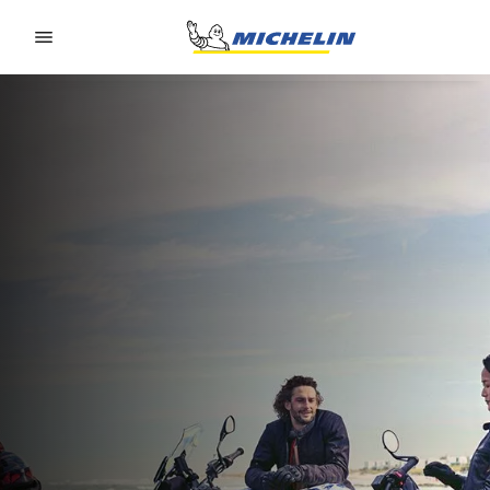
Go to page content
Go to page navigation