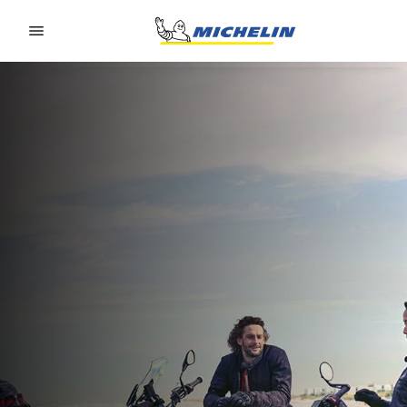
Go to page content
Go to page navigation