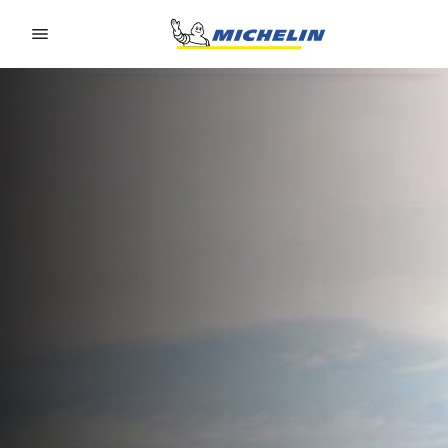
Go to page content
Go to page navigation