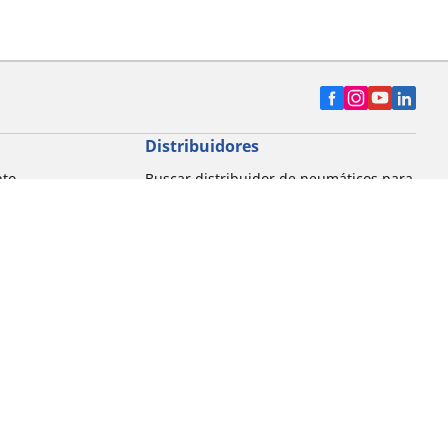
Distribuidores
nto
Buscar distribuidor de neumáticos para
automóvil
Buscar distribuidor de neumáticos para
motocicleta