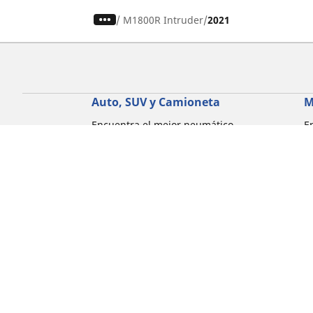
/
M1800R Intruder
2021
Auto, SUV y Camioneta
M
Encuentra el mejor neumático
E
MICHELIN
M
Explora todos los neumáticos
E
Explorar por tipo de vehículo
E
Explorar por familia de productos
E
Explorar por experiencia de conducción
E
Explorar por estación
E
Explorar por marcas de automóviles
Explorar por tamaño de neumático
Corporativo
Compliance