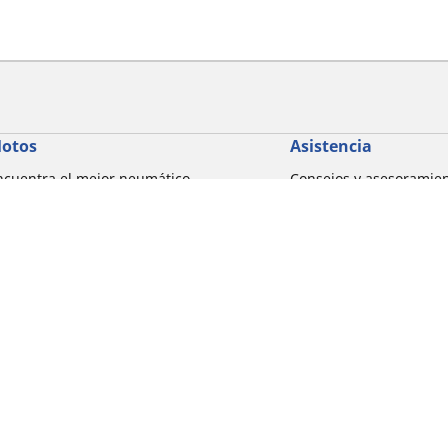
otos
Asistencia
ncuentra el mejor neumático
Consejos y asesoramie
ICHELIN
Ayuda
xplorar por marcas de motocicletas
xplorar por experiencia de conducción
xplorar por familia de productos
xplorar por marcas de motocicletas
Detalles de tu búsqueda
xplorar por tamaño de neumático