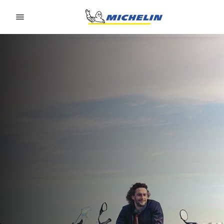
Go to page content
Go to page navigation