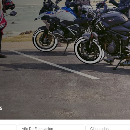
25
Año De Fabricación
Cilindradas