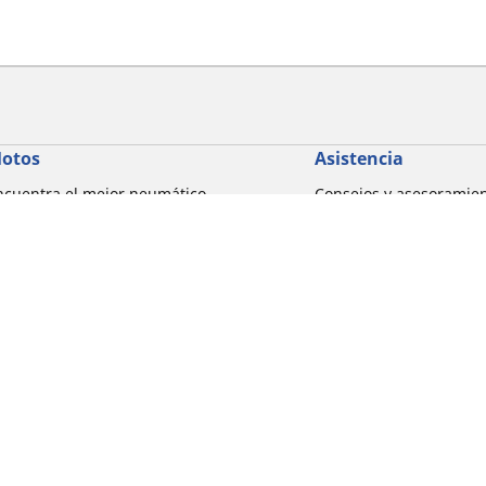
otos
Asistencia
ncuentra el mejor neumático
Consejos y asesoramie
ICHELIN
Ayuda
xplorar por marcas de motocicletas
xplorar por experiencia de conducción
xplorar por familia de productos
xplorar por marcas de motocicletas
Detalles de tu búsqueda
xplorar por tamaño de neumático