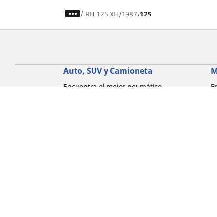
/
RH 125 XH
1987
125
Auto, SUV y Camioneta
M
Encuentra el mejor neumático
E
MICHELIN
M
Explora todos los neumáticos
E
Explorar por tipo de vehículo
E
Explorar por familia de productos
E
Explorar por experiencia de conducción
E
Explorar por estación
E
Explorar por marcas de automóviles
Explorar por tamaño de neumático
Corporativo
Compliance