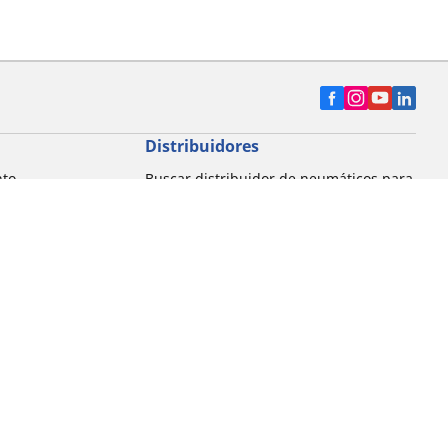
Distribuidores
nto
Buscar distribuidor de neumáticos para
automóvil
Buscar distribuidor de neumáticos para
motocicleta