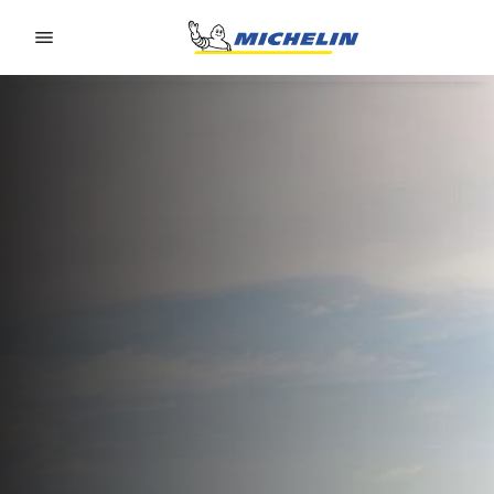
Go to page content
Go to page navigation