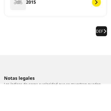
2015
DEF
Notas legales
Los índices de carga o velocidad que se muestran pueden
diferir ligeramente de los indicados para el tamaño original
especificado en la etiqueta del vehículo. Como profesional
calificado, tu distribuidor de neumáticos podrá hacer lo
siguiente:
1. Informarte si el índice de carga o de velocidad de los