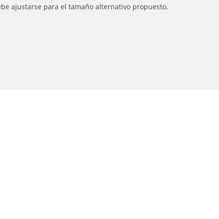
ebe ajustarse para el tamaño alternativo propuesto.
Detalles de tu búsqueda
otos
Asistencia
ncuentra el mejor neumático
Consejos y asesoramie
ICHELIN
Ayuda
xplorar por marcas de motocicletas
xplorar por experiencia de conducción