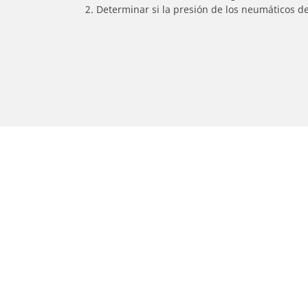
2. Determinar si la presión de los neumáticos d
/
SUZUKI
Shogun
Auto, SUV y Camioneta
M
Encuentra el mejor neumático
E
MICHELIN
M
Explora todos los neumáticos
E
Explorar por tipo de vehículo
E