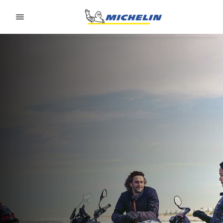
Go to page content
Go to page navigation