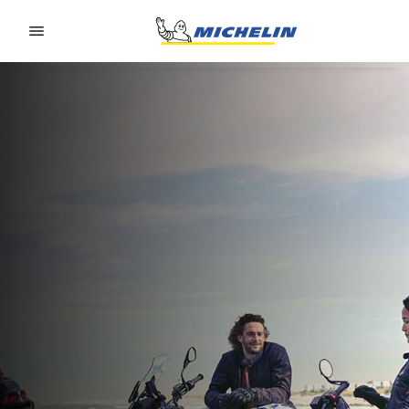
Go to page content
Go to page navigation